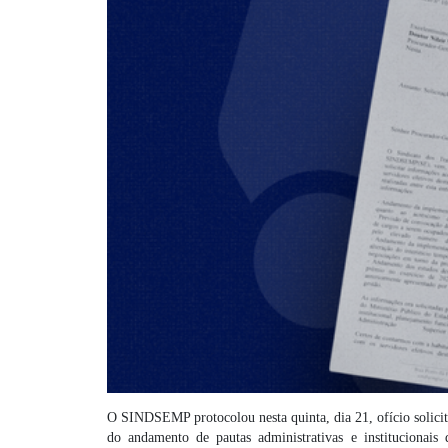
O SINDSEMP protocolou nesta quinta, dia 21, ofício solici
do andamento de pautas administrativas e institucionais