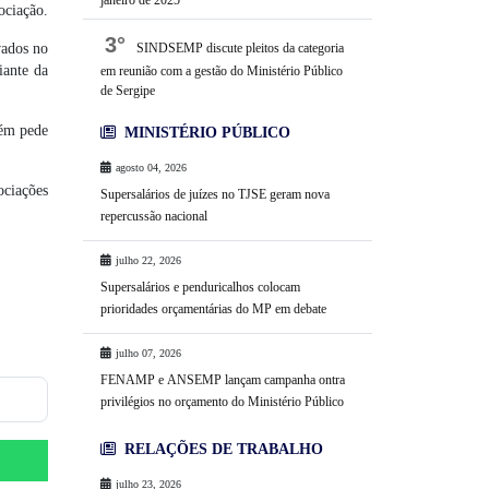
janeiro de 2025
ociação.
3°
SINDSEMP discute pleitos da categoria
vados no
iante da
em reunião com a gestão do Ministério Público
de Sergipe
bém pede
MINISTÉRIO PÚBLICO
agosto 04, 2026
ociações
Supersalários de juízes no TJSE geram nova
repercussão nacional
julho 22, 2026
Supersalários e penduricalhos colocam
prioridades orçamentárias do MP em debate
julho 07, 2026
FENAMP e ANSEMP lançam campanha ontra
privilégios no orçamento do Ministério Público
RELAÇÕES DE TRABALHO
julho 23, 2026