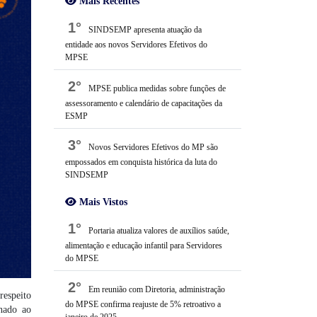
Mais Recentes
1°
SINDSEMP apresenta atuação da
entidade aos novos Servidores Efetivos do
MPSE
2°
MPSE publica medidas sobre funções de
assessoramento e calendário de capacitações da
ESMP
3°
Novos Servidores Efetivos do MP são
empossados em conquista histórica da luta do
SINDSEMP
Mais Vistos
1°
Portaria atualiza valores de auxílios saúde,
alimentação e educação infantil para Servidores
do MPSE
2°
Em reunião com Diretoria, administração
respeito
do MPSE confirma reajuste de 5% retroativo a
nhado ao