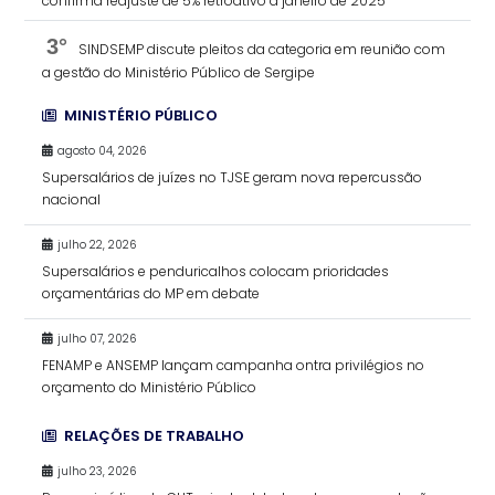
confirma reajuste de 5% retroativo a janeiro de 2025
3°
SINDSEMP discute pleitos da categoria em reunião com
a gestão do Ministério Público de Sergipe
MINISTÉRIO PÚBLICO
agosto 04, 2026
Supersalários de juízes no TJSE geram nova repercussão
nacional
julho 22, 2026
Supersalários e penduricalhos colocam prioridades
orçamentárias do MP em debate
julho 07, 2026
FENAMP e ANSEMP lançam campanha ontra privilégios no
orçamento do Ministério Público
RELAÇÕES DE TRABALHO
julho 23, 2026