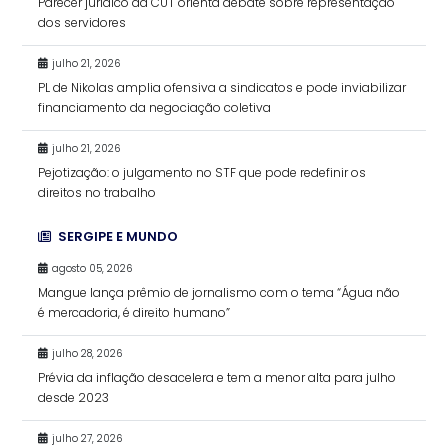
Parecer jurídico da CUT orienta debate sobre representação
dos servidores
julho 21, 2026
PL de Nikolas amplia ofensiva a sindicatos e pode inviabilizar
financiamento da negociação coletiva
julho 21, 2026
Pejotização: o julgamento no STF que pode redefinir os
direitos no trabalho
SERGIPE E MUNDO
agosto 05, 2026
Mangue lança prêmio de jornalismo com o tema “Água não
é mercadoria, é direito humano”
julho 28, 2026
Prévia da inflação desacelera e tem a menor alta para julho
desde 2023
julho 27, 2026