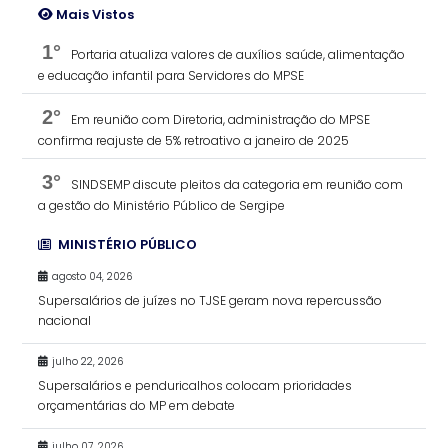
Mais Vistos
1°
Portaria atualiza valores de auxílios saúde, alimentação
e educação infantil para Servidores do MPSE
2°
Em reunião com Diretoria, administração do MPSE
confirma reajuste de 5% retroativo a janeiro de 2025
3°
SINDSEMP discute pleitos da categoria em reunião com
a gestão do Ministério Público de Sergipe
MINISTÉRIO PÚBLICO
agosto 04, 2026
Supersalários de juízes no TJSE geram nova repercussão
nacional
julho 22, 2026
Supersalários e penduricalhos colocam prioridades
orçamentárias do MP em debate
julho 07, 2026