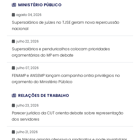
MINISTÉRIO PÚBLICO
agosto 04, 2026
Supersalários de juízes no TJSE geram nova repercussão
nacional
julho 22, 2026
Supersalários e penduricalhos colocam prioridades
orçamentárias do MP em debate
julho 07, 2026
FENAMP e ANSEMP lançam campanha ontra privilégios no
orçamento do Ministério Público
RELAÇÕES DE TRABALHO
julho 23, 2026
Parecer jurídico da CUT orienta debate sobre representação
dos servidores
julho 21, 2026
PL de Nikolas amplia ofensiva a sindicatos e pode inviabilizar