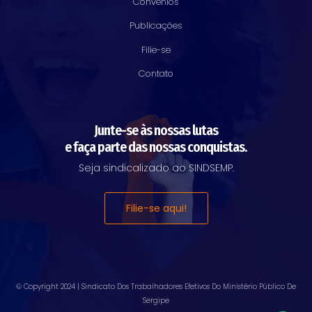
Convênios
Publicações
Filie-se
Contato
Junte-se às nossas lutas
e faça parte das nossas conquistas.
Seja sindicalizado ao SINDSEMP.
Filie-se aqui!
© Copyright 2024 |
Sindicato Dos Trabalhadores Efetivos Do Ministério Público De
Sergipe