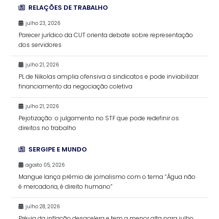
RELAÇÕES DE TRABALHO
julho 23, 2026
Parecer jurídico da CUT orienta debate sobre representação
dos servidores
julho 21, 2026
PL de Nikolas amplia ofensiva a sindicatos e pode inviabilizar
financiamento da negociação coletiva
julho 21, 2026
Pejotização: o julgamento no STF que pode redefinir os
direitos no trabalho
SERGIPE E MUNDO
agosto 05, 2026
Mangue lança prêmio de jornalismo com o tema “Água não
é mercadoria, é direito humano”
julho 28, 2026
Prévia da inflação desacelera e tem a menor alta para julho