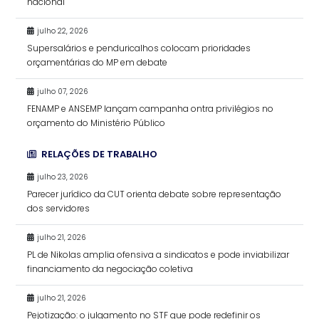
nacional
julho 22, 2026
Supersalários e penduricalhos colocam prioridades
orçamentárias do MP em debate
julho 07, 2026
FENAMP e ANSEMP lançam campanha ontra privilégios no
orçamento do Ministério Público
RELAÇÕES DE TRABALHO
julho 23, 2026
Parecer jurídico da CUT orienta debate sobre representação
dos servidores
julho 21, 2026
PL de Nikolas amplia ofensiva a sindicatos e pode inviabilizar
financiamento da negociação coletiva
julho 21, 2026
Pejotização: o julgamento no STF que pode redefinir os